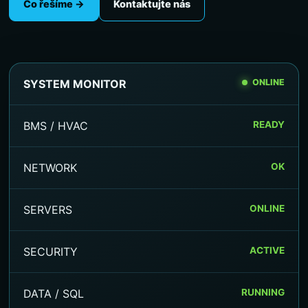
Co řešíme →
Kontaktujte nás
SYSTEM MONITOR
ONLINE
BMS / HVAC
READY
NETWORK
OK
SERVERS
ONLINE
SECURITY
ACTIVE
DATA / SQL
RUNNING