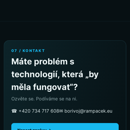
07 / KONTAKT
Máte problém s
technologií, která „by
měla fungovat“?
Ozvěte se. Podíváme se na ni.
☎ +420 734 717 608
✉ borivoj@rampacek.eu