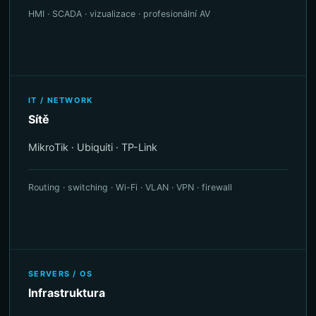
HMI · SCADA · vizualizace · profesionální AV
IT / NETWORK
Sítě
MikroTik · Ubiquiti · TP-Link
Routing · switching · Wi-Fi · VLAN · VPN · firewall
SERVERS / OS
Infrastruktura