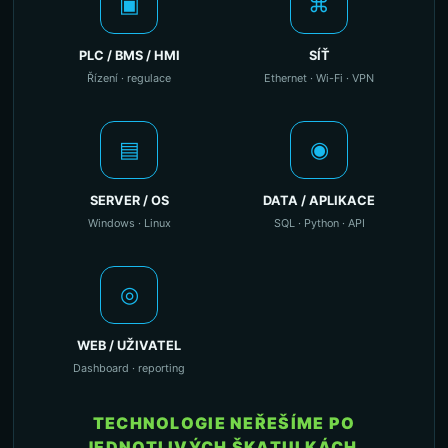
▣
⌘
PLC / BMS / HMI
SÍŤ
Řízení · regulace
Ethernet · Wi-Fi · VPN
▤
◉
SERVER / OS
DATA / APLIKACE
Windows · Linux
SQL · Python · API
◎
WEB / UŽIVATEL
Dashboard · reporting
TECHNOLOGIE NEŘEŠÍME PO
JEDNOTLIVÝCH ŠKATULKÁCH.