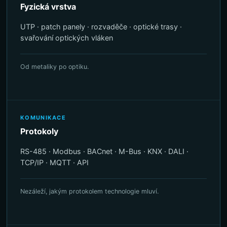
Fyzická vrstva
UTP · patch panely · rozvaděče · optické trasy ·
svařování optických vláken
Od metaliky po optiku.
KOMUNIKACE
Protokoly
RS-485 · Modbus · BACnet · M-Bus · KNX · DALI ·
TCP/IP · MQTT · API
Nezáleží, jakým protokolem technologie mluví.