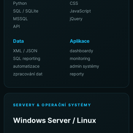
Python
CSS
SQL / SQLite
JavaScript
MSSQL
jQuery
API
Data
Aplikace
XML / JSON
dashboardy
SQL reporting
monitoring
automatizace
admin systémy
zpracování dat
reporty
SERVERY & OPERAČNÍ SYSTÉMY
Windows Server / Linux