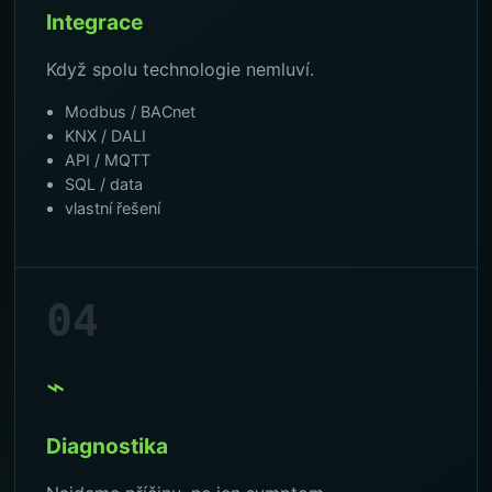
Integrace
Když spolu technologie nemluví.
Modbus / BACnet
KNX / DALI
API / MQTT
SQL / data
vlastní řešení
04
⌁
Diagnostika